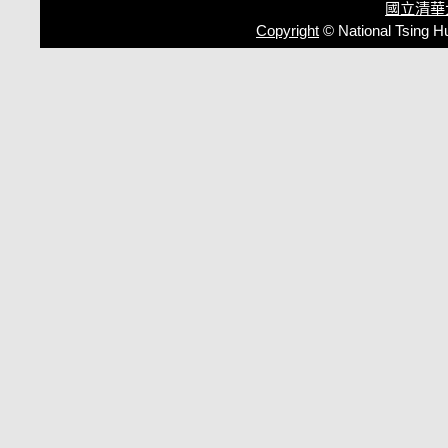
國立清華
Copyright
© National Tsing H