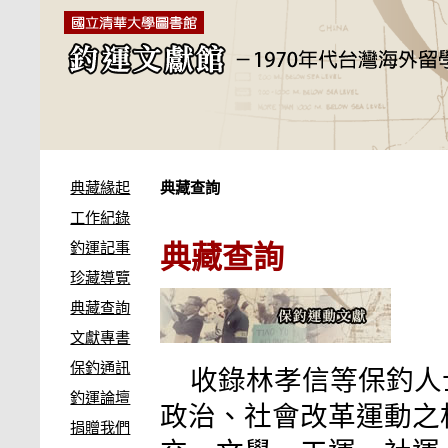
典藏緣起
典藏查詢
工作紀錄
釣運記事
典藏查詢
珍藏導覽
典藏查詢
文獻專書
保釣通訊
收錄林孝信等保釣人
釣運論壇
政治、社會改革運動之
捐贈我們