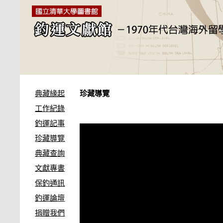
典藏緣起
珍藏導覽
工作紀錄
釣運記事
珍藏導覽
典藏查詢
文獻專書
保釣通訊
釣運論壇
捐贈我們